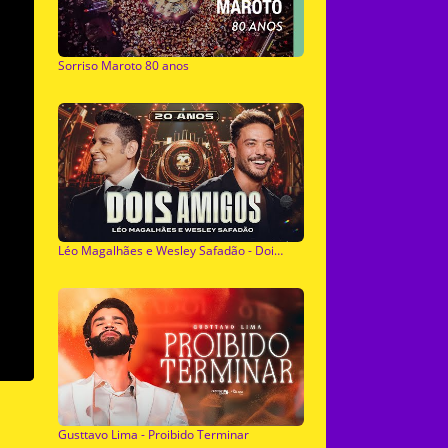
Sorriso Maroto 80 anos
Léo Magalhães e Wesley Safadão - Dois Amigos
Gusttavo Lima - Proibido Terminar