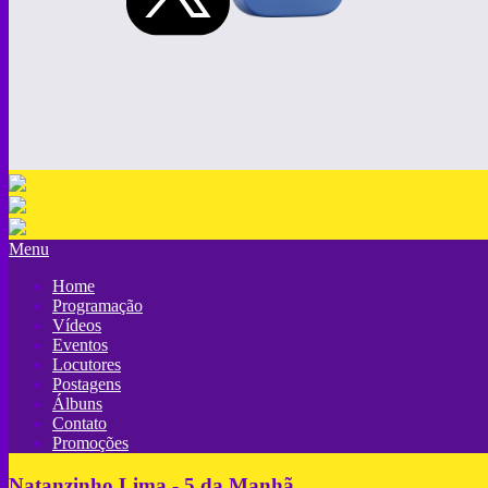
Menu
Home
Programação
Vídeos
Eventos
Locutores
Postagens
Álbuns
Contato
Promoções
Natanzinho Lima - 5 da Manhã