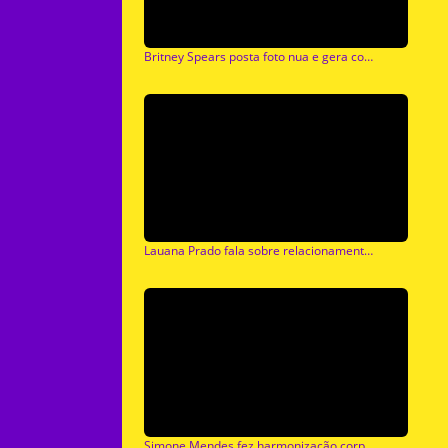
Britney Spears posta foto nua e gera controversia entre os fãs
Lauana Prado fala sobre relacionamento com Tati Dias
Simone Mendes fez harmonização corporal: Médico explica como é o procedimento