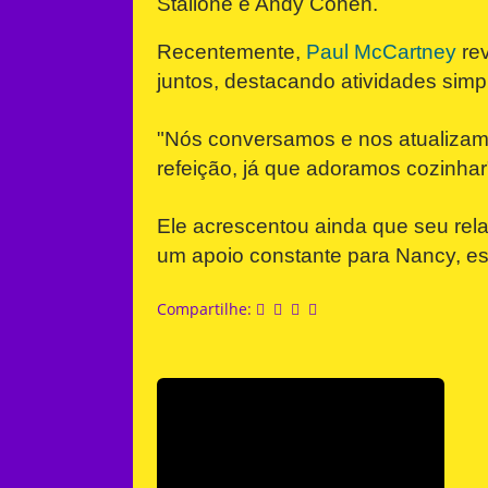
Stallone e Andy Cohen.
Recentemente,
Paul McCartney
rev
juntos, destacando atividades simpl
"Nós conversamos e nos atualizamo
refeição, já que adoramos cozinhar
Ele acrescentou ainda que seu rel
um apoio constante para Nancy, es
Compartilhe: