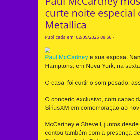
Paul McCartney mos
curte noite especia
Metallica
Publicada em: 02/09/2025 08:58 -
Paul McCartney
e sua esposa, Nanc
Hamptons, em Nova York, na sexta-
O casal foi curtir o som pesado, as
O concerto exclusivo, com capacid
SiriusXM em comemoração ao novo 
McCartney e Shevell, juntos desde 
contou também com a presença de d