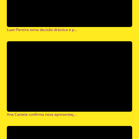
Luan Pereira toma decisão drástica e para de beber: ‘Não Era Eu’
Ana Castela confirma nova apresentação em Portugal