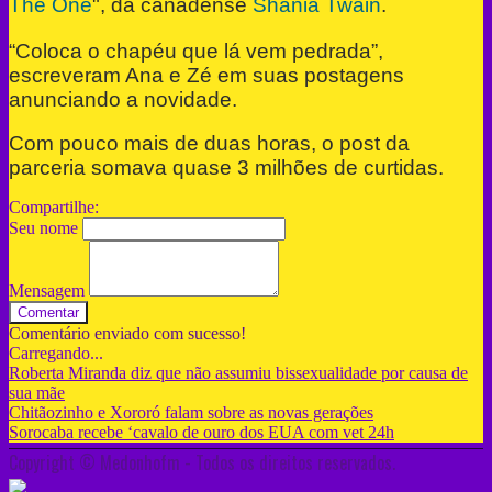
The One
", da canadense
Shania Twain
.
“Coloca o chapéu que lá vem pedrada”,
escreveram Ana e Zé em suas postagens
anunciando a novidade.
Com pouco mais de duas horas, o post da
parceria somava quase 3 milhões de curtidas.
Compartilhe:
Seu nome
Mensagem
Comentar
Comentário enviado com sucesso!
Carregando...
Roberta Miranda diz que não assumiu bissexualidade por causa de
sua mãe
Chitãozinho e Xororó falam sobre as novas gerações
Sorocaba recebe ‘cavalo de ouro dos EUA com vet 24h
Copyright © Medonhofm - Todos os direitos reservados.